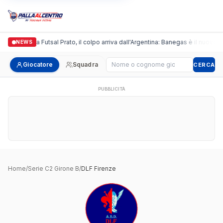
Italgronda Futsal Prato, il colpo arriva dall'Argentina: Banegas è il nuovo l
NEWS
Cerca giocatore
Giocatore
Squadra
CERCA
PUBBLICITÀ
Home
/
Serie C2 Girone B
/
DLF Firenze