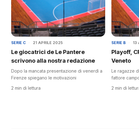
SERIE C
·
21 APRILE 2025
SERIE B
·
13
Le giocatrici de Le Pantere
Playoff, C
scrivono alla nostra redazione
Veneto
Dopo la mancata presentazione di venerdì a
Le ragazze di
Firenze spiegano le motivazioni
fattore camp
2 min di lettura
2 min di lettu