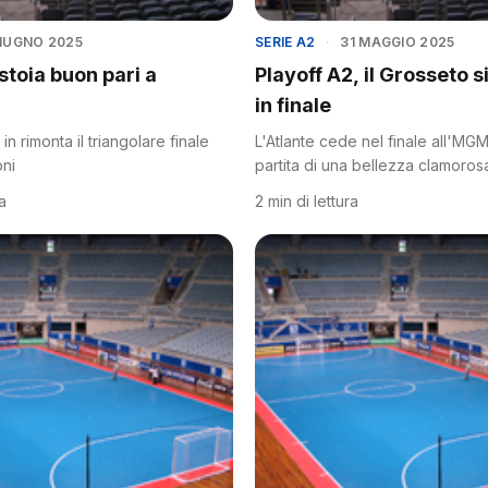
GIUGNO 2025
SERIE A2
·
31 MAGGIO 2025
istoia buon pari a
Playoff A2, il Grosseto s
in finale
 in rimonta il triangolare finale
L'Atlante cede nel finale all'M
oni
partita di una bellezza clamoros
ra
2 min di lettura