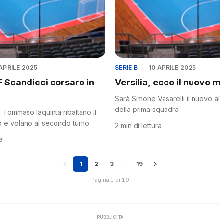
 APRILE 2025
SERIE B
·
10 APRILE 2025
F Scandicci corsaro in
Versilia, ecco il nuovo m
Sarà Simone Vasarelli il nuovo a
della prima squadra
 Tommaso Iaquinta ribaltano il
o e volano al secondo turno
2 min di lettura
ra
1
2
3
…
19
Pagina 1 di 19
PUBBLICITÀ