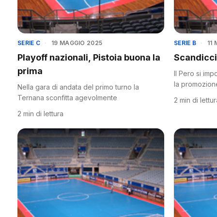
SERIE C
·
19 MAGGIO 2025
SERIE B
·
11
Playoff nazionali, Pistoia buona la
Scandicci 
prima
Il Pero si imp
la promozion
Nella gara di andata del primo turno la
Ternana sconfitta agevolmente
2 min di lettu
2 min di lettura