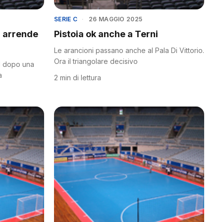
SERIE C
·
26 MAGGIO 2025
i arrende
Pistoia ok anche a Terni
Le arancioni passano anche al Pala Di Vittorio.
Ora il triangolare decisivo
GM dopo una
a
2 min di lettura