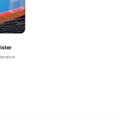
ister
llenatore