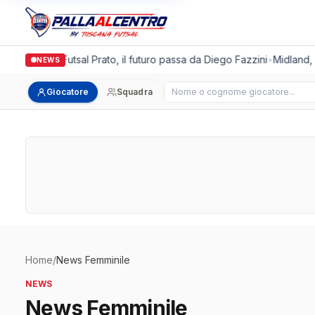
Italgronda Futsal Prato, il futuro passa da Diego Fazzini
•
Midland, do
NEWS
Cerca giocatore
Giocatore
Squadra
Home
/
News Femminile
NEWS
News Femminile