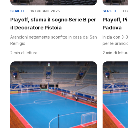
SERIE C
·
16 GIUGNO 2025
SERIE C
·
1 
Playoff, sfuma il sogno Serie B per
Playoff, P
il Decoratore Pistoia
Padova
Arancioni nettamente sconfitte in casa dal San
Inizia con 3–3
Remigio
per le aranci
2 min di lettura
2 min di lettu