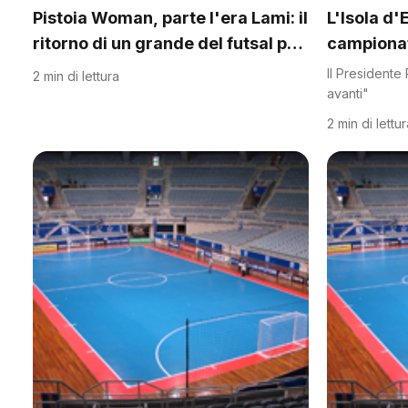
Pistoia Woman, parte l'era Lami: il
L'Isola d'E
ritorno di un grande del futsal per
campiona
il debutto nei campionati nazionali
Il Presidente
2 min di lettura
avanti"
2 min di lettu