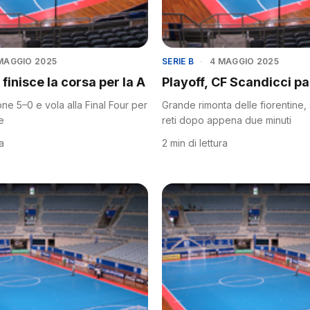
 MAGGIO 2025
SERIE B
·
4 MAGGIO 2025
finisce la corsa per la A
Playoff, CF Scandicci pa
one 5–0 e vola alla Final Four per
Grande rimonta delle fiorentine,
e
reti dopo appena due minuti
ra
2 min di lettura