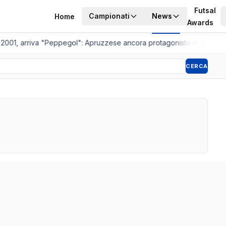
Futsal
Campionati
News
Home
Awards
2001, arriva "Peppegol": Apruzzese ancora protagonista in C2
•
Pisto
CERCA