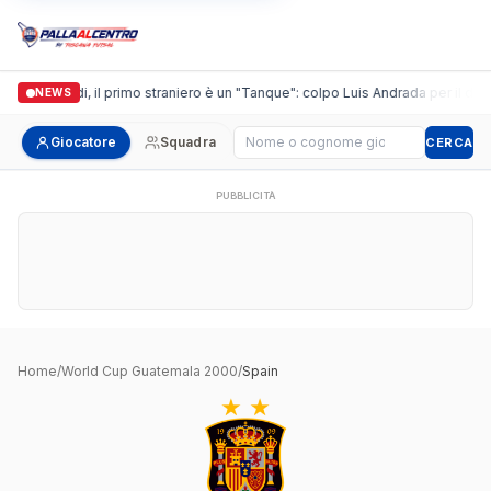
Casalguidi, il primo straniero è un "Tanque": colpo Luis Andrada per il debu
NEWS
Cerca giocatore
Giocatore
Squadra
CERCA
PUBBLICITÀ
Home
/
World Cup Guatemala 2000
/
Spain