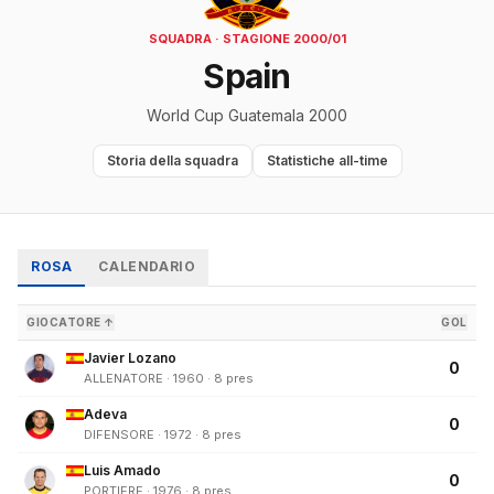
SQUADRA · STAGIONE 2000/01
Spain
World Cup Guatemala 2000
Storia della squadra
Statistiche all-time
ROSA
CALENDARIO
GIOCATORE ↑
GOL
Javier Lozano
0
ALLENATORE · 1960 · 8 pres
Adeva
0
DIFENSORE · 1972 · 8 pres
Luis Amado
0
PORTIERE · 1976 · 8 pres