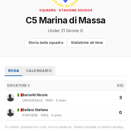
SQUADRA · STAGIONE 2003/04
C5 Marina di Massa
Under 21 Girone G
Storia della squadra
Statistiche all-time
ROSA
CALENDARIO
GIOCATORE ↑
GOL
Barsotti Nicola
3
UNIVERSALE · 1985 · 0 pres
Bellesi Stefano
0
PORTIERE · 1985 · 0 pres
Su mobile: giocatore con ruolo, anno e presenze. Tabella completa su tablet e desktop.