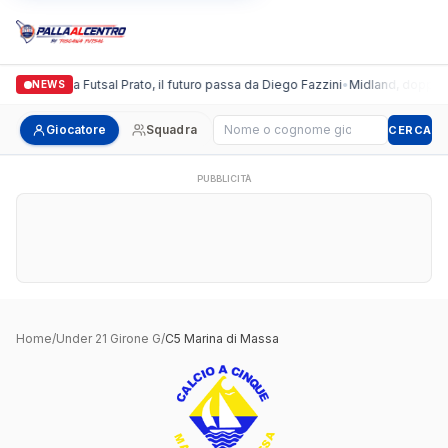
Italgronda Futsal Prato, il futuro passa da Diego Fazzini
•
Midland, doppio c
NEWS
Cerca giocatore
Giocatore
Squadra
CERCA
PUBBLICITÀ
Home
/
Under 21 Girone G
/
C5 Marina di Massa