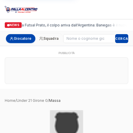
Italgronda Futsal Prato, il colpo arriva dall'Argentina: Banegas è il nuovo l
NEWS
Cerca giocatore
Giocatore
Squadra
CERCA
PUBBLICITÀ
Home
/
Under 21 Girone G
/
Massa