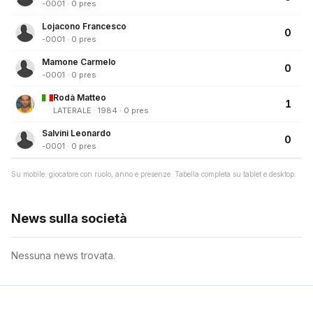
-0001 · 0 pres
Lojacono Francesco
0
-0001 · 0 pres
Mamone Carmelo
0
-0001 · 0 pres
Rodà Matteo
1
LATERALE · 1984 · 0 pres
Salvini Leonardo
0
-0001 · 0 pres
Su mobile: giocatore con ruolo, anno e presenze. Tabella completa su tablet e desktop.
News sulla società
Nessuna news trovata.