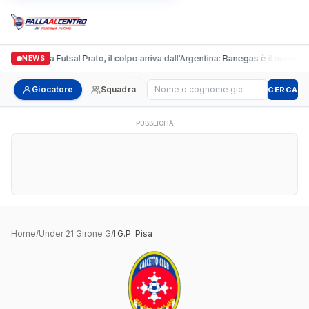
Italgronda Futsal Prato, il colpo arriva dall'Argentina: Banegas è il nuovo l
NEWS
Cerca giocatore
Giocatore
Squadra
CERCA
PUBBLICITÀ
Home
/
Under 21 Girone G
/
I.G.P. Pisa