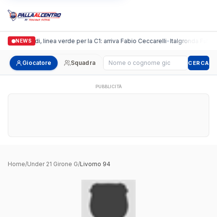
Casalguidi, linea verde per la C1: arriva Fabio Ceccarelli
•
Italgronda Futsal 
NEWS
Cerca giocatore
Giocatore
Squadra
CERCA
PUBBLICITÀ
Home
/
Under 21 Girone G
/
Livorno 94