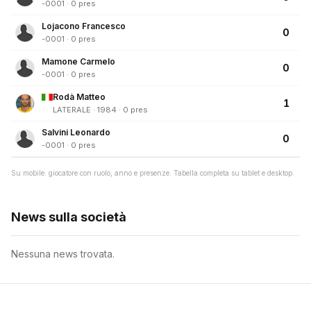
-0001 · 0 pres
Lojacono Francesco
0
-0001 · 0 pres
Mamone Carmelo
0
-0001 · 0 pres
Rodà Matteo
1
LATERALE · 1984 · 0 pres
Salvini Leonardo
0
-0001 · 0 pres
Su mobile: giocatore con ruolo, anno e presenze. Tabella completa su tablet e desktop.
News sulla società
Nessuna news trovata.