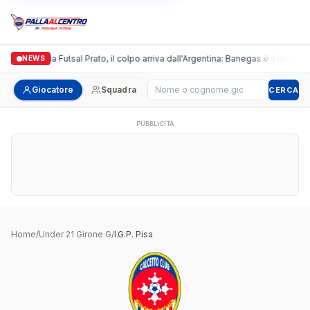
Italgronda Futsal Prato, il colpo arriva dall'Argentina: Banegas è il nuovo l
NEWS
Cerca giocatore
Giocatore
Squadra
CERCA
PUBBLICITÀ
Home
/
Under 21 Girone G
/
I.G.P. Pisa