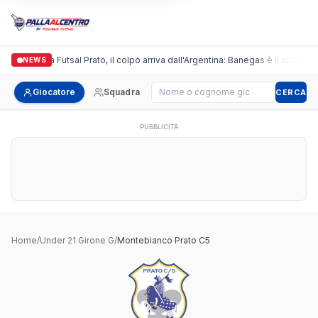
Italgronda Futsal Prato, il colpo arriva dall'Argentina: Banegas è il nuovo le
NEWS
Cerca giocatore
Giocatore
Squadra
CERCA
PUBBLICITÀ
Home
/
Under 21 Girone G
/
Montebianco Prato C5