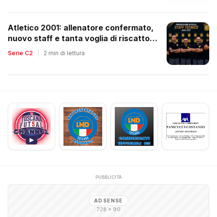
Atletico 2001: allenatore confermato,
nuovo staff e tanta voglia di riscatto
dopo la retrocessione
Serie C2
|
2 min di lettura
PUBBLICITÀ
ADSENSE
728 × 90