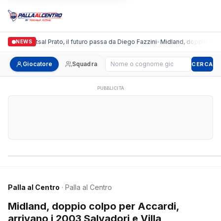
ronda Futsal Prato, il futuro passa da Diego Fazzini
•
Midland, doppio colpo per 
NEWS
Cerca giocatore
Giocatore
Squadra
CERCA
PUBBLICITÀ
Campionati nazionali
Campionati regional
Palla al Centro
· Palla al Centro
Midland, doppio colpo per Accardi,
arrivano i 2003 Salvadori e Villa