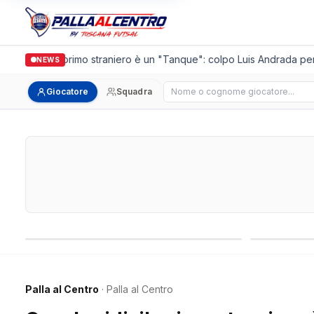
alguidi, il primo straniero è un "Tanque": colpo Luis Andrada per il 
NEWS
Cerca giocatore
Giocatore
Squadra
Campionati nazionali
Campionati 
Palla al Centro
· Palla al Centro