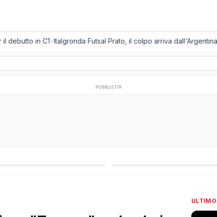
debutto in C1
•
Italgronda Futsal Prato, il colpo arriva dall'Argentina:
PUBBLICITÀ
regionali
Campionati esteri
ULTIMO