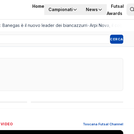
Home
Futsal
Campionati
News
Awards
 Banegas è il nuovo leader dei biancazzurri
•
Arpi Nova, il colpo dell'es
CERCA
Competizioni internazionali
 VIDEO
Toscana Futsal Channel