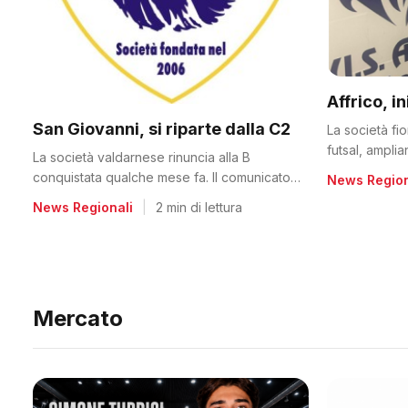
Affrico, i
San Giovanni, si riparte dalla C2
La società fi
futsal, ampli
La società valdarnese rinuncia alla B
conquistata qualche mese fa. Il comunicato
News Region
del club
News Regionali
|
2 min di lettura
Mercato