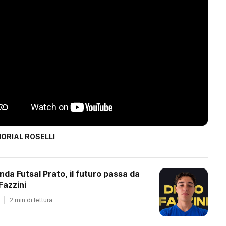
ORIAL ROSELLI
onda Futsal Prato, il futuro passa da
Fazzini
|
2 min di lettura