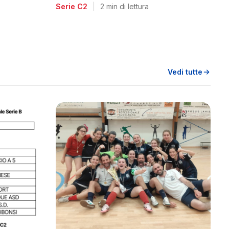
voglia di riscatto dopo la
Serie C2
|
2 min di lettura
retrocessione
Vedi tutte