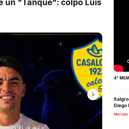
po arriva dall'Argentina:
 biancazzurri
4° MEM
Italgr
Diego 
Mercato