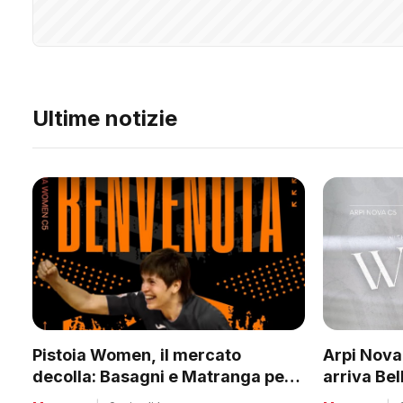
Ultime notizie
Pistoia Women, il mercato
Arpi Nova,
decolla: Basagni e Matranga per il
arriva Bel
nuovo corso di Nico Lami
quota