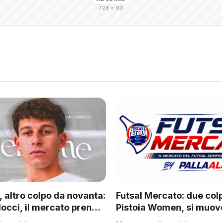
728 × 90
Futsal Mercato: due colpi
 altro colpo da novanta:
Pistoia Women, si muo
locci, il mercato prende
tanti club del regionale