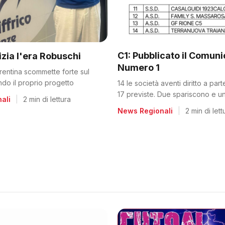
C1: Pubblicato il Comun
nizia l'era Robuschi
Numero 1
orentina scommette forte sul
ando il proprio progetto
14 le società aventi diritto a par
17 previste. Due spariscono e un
ali
|
2 min di lettura
dalla C2
News Regionali
|
2 min di lett