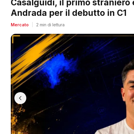
Italgronda Futsal Prato, il col
Banegas è il nuovo leader dei
Mercato
|
2 min di lettura