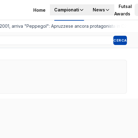
Futsal
Campionati
News
Home
Awards
2001, arriva "Peppegol": Apruzzese ancora protagonista in C2
•
Pisto
CERCA