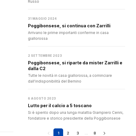
Russo
31 MAGGIO 2024
Poggibonsese, si continua con Zarrilli
Arrivano le prime importanti conferme in casa
giallorossa
2 SETTEMBRE 2023
Poggibonsese, si riparte da mister Zarrilli e
dalla C2
Tutte le novità in casa giallorossa, a cominciare
dall'indisponibilità del Bernino
6 AGOSTO 2023
Lutto per il calcio a 5 toscano
Si è spento dopo una lunga malattia Giampiero Cenni,
fondatore e storico presidente della Poggibonsese
1
2
3
…
8