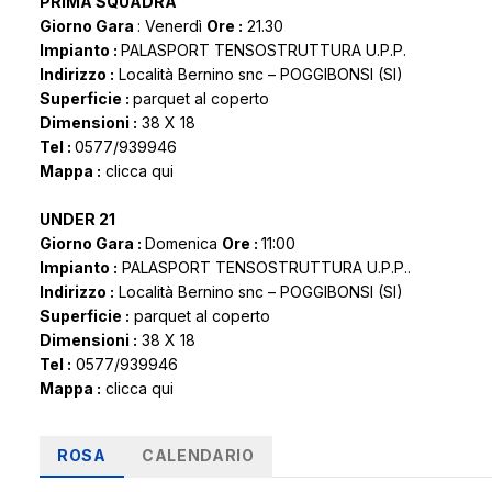
PRIMA SQUADRA
Giorno Gara
: Venerdì
Ore :
21.30
Impianto :
PALASPORT TENSOSTRUTTURA U.P.P.
Indirizzo :
Località Bernino snc – POGGIBONSI (SI)
Superficie :
parquet al coperto
Dimensioni :
38 X 18
Tel :
0577/939946
Mappa :
clicca qui
UNDER 21
Giorno Gara :
Domenica
Ore :
11:00
Impianto :
PALASPORT TENSOSTRUTTURA U.P.P..
Indirizzo :
Località Bernino snc – POGGIBONSI (SI)
Superficie :
parquet al coperto
Dimensioni :
38 X 18
Tel :
0577/939946
Mappa :
clicca qui
ROSA
CALENDARIO