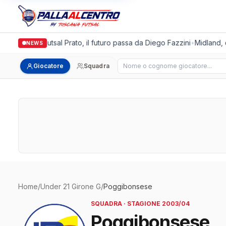
Italgronda Futsal Prato, il futuro passa da Diego Fazzini
•
Midland, d
NEWS
Cerca giocatore
Giocatore
Squadra
Home
/
Under 21 Girone G
/
Poggibonsese
SQUADRA · STAGIONE 2003/04
Poggibonsese